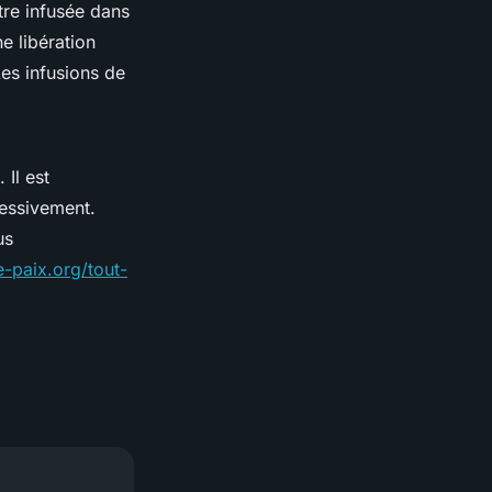
tre infusée dans
e libération
Les infusions de
 Il est
essivement.
us
-paix.org/tout-