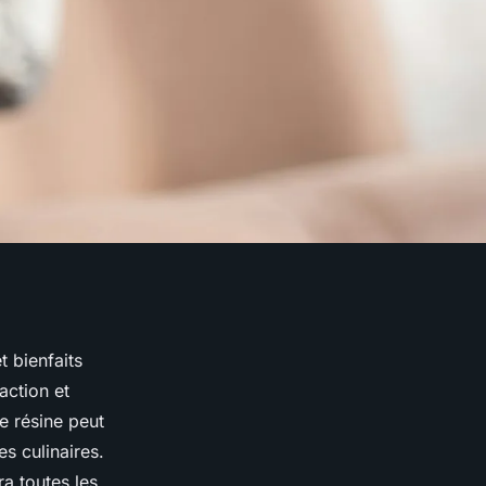
t bienfaits
action et
e résine peut
es culinaires.
a toutes les