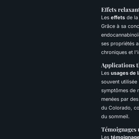
Effets relaxan
Les
effets
de l
Grâce à sa conce
endocannabinoïd
ses propriétés a
chroniques et l'
Applications 
Les
usages de l
souvent utilisée
symptômes de ma
menées par des i
du Colorado, con
du sommeil.
Témoignages u
Les
témoignages