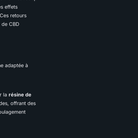
s effets
 Ces retours
ne de CBD
ne adaptée à
r la
résine de
des, offrant des
soulagement