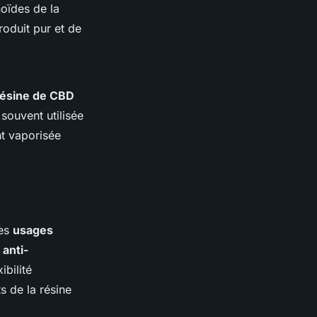
oïdes de la
roduit pur et de
résine de CBD
souvent utilisée
nt vaporisée
les
usages
 anti-
ibilité
s de la résine