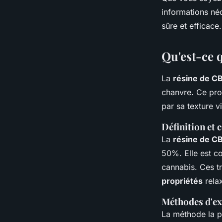
Lisa
•
13 septembre 2024
•
3 min de lecture
informations né
sûre et efficace.
Qu'est-ce 
La
résine de C
chanvre. Ce pro
par sa texture v
Définition et
La
résine de C
50%. Elle est c
cannabis. Ces tr
propriétés
relax
Méthodes d'ex
La méthode la p