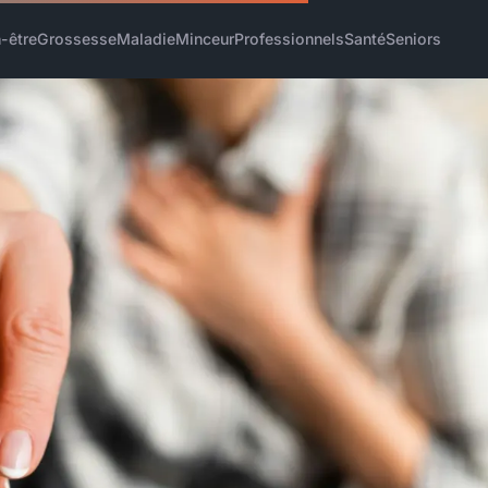
-être
Grossesse
Maladie
Minceur
Professionnels
Santé
Seniors