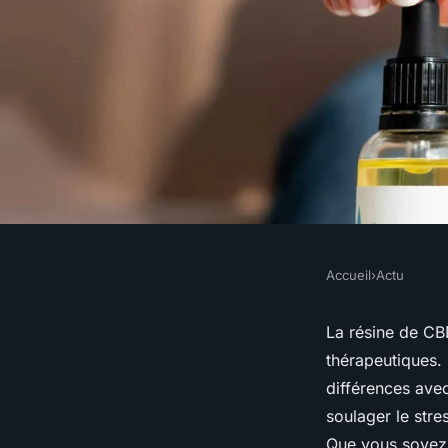
Accueil
›
Actu
ACTU
Tout savoir sur la r
La résine de CBD
thérapeutiques.
ses usages
différences ave
soulager le stres
Que vous soyez n