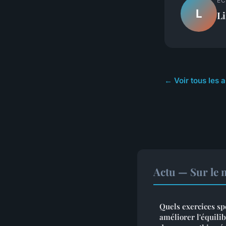
EC
L
Li
← Voir tous les a
Actu — Sur le 
Quels exercices sp
améliorer l'équilib