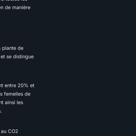
en de manière
a plante de
et se distingue
nt entre 20% et
s femelles de
t ainsi les
.
n au CO2