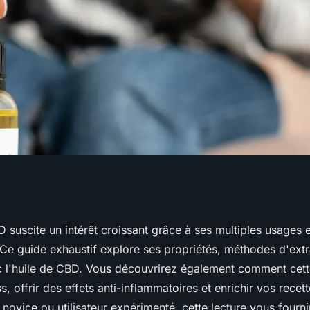
ésine de chanvre et
 suscite un intérêt croissant grâce à ses multiples usages e
 Ce guide exhaustif explore ses propriétés, méthodes d'extr
c l'huile de CBD. Vous découvrirez également comment cett
s, offrir des effets anti-inflammatoires et enrichir vos recett
ovice ou utilisateur expérimenté, cette lecture vous fournir