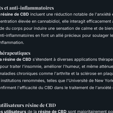
ts et anti-inflammatoires
a
résine de CBD
incluent une réduction notable de l'anxiété e
ntration élevée en cannabidiol, elle interagit efficacement
e du corps pour induire une sensation de calme et de bien-
nti-inflammatoires en font un allié précieux pour soulager l
inflammation.
thérapeutiques
a résine de CBD
s'étendent à diverses applications thérapeu
 pour traiter l'insomnie, améliorer l'humeur, et même atténue
ladies chroniques comme l'arthrite et la sclérose en plaq
nstitutions renommées, telles que l'Université de New York 
firment l'efficacité du CBD dans le traitement de l'anxiété 
tilisateurs résine de CBD
 utilisateurs
de la
résine de CBD
sont majoritairement po