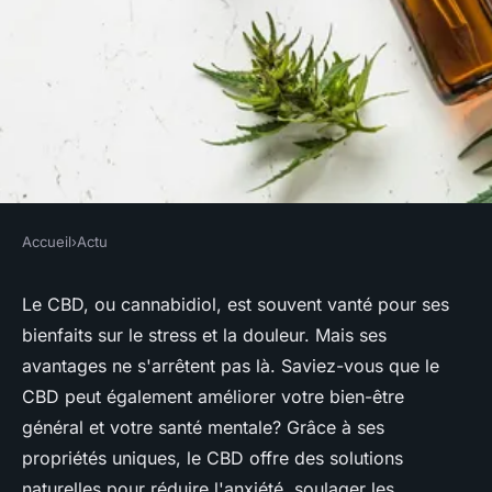
Accueil
›
Actu
ACTU
Découvrez les avantages
Le CBD, ou cannabidiol, est souvent vanté pour ses
bienfaits sur le stress et la douleur. Mais ses
méconnus du chanvre pour
avantages ne s'arrêtent pas là. Saviez-vous que le
votre santé
CBD peut également améliorer votre bien-être
général et votre santé mentale? Grâce à ses
Lisa
•
13 septembre 2024
•
3 min de lecture
propriétés uniques, le CBD offre des solutions
naturelles pour réduire l'anxiété, soulager les