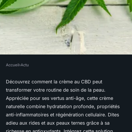
Accueil
›
Actu
ACTU
Crème au cbd : une solution
Découvrez comment la crème au CBD peut
transformer votre routine de soin de la peau.
naturelle pour une peau plus
Appréciée pour ses vertus anti-âge, cette crème
jeune
naturelle combine hydratation profonde, propriétés
anti-inflammatoires et régénération cellulaire. Dites
Lisa
•
13 septembre 2024
•
3 min de lecture
adieu aux rides et aux peaux ternes grâce à sa
richesse en antioxydants. Intégrez cette solution