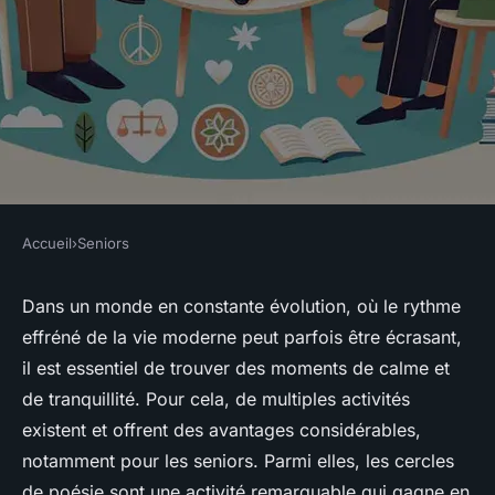
Accueil
›
Seniors
SENIORS
Quels sont les bienfaits des
Dans un monde en constante évolution, où le rythme
effréné de la vie moderne peut parfois être écrasant,
cercles de poésie sur la santé
il est essentiel de trouver des moments de calme et
mentale des seniors ?
de tranquillité. Pour cela, de multiples activités
existent et offrent des avantages considérables,
Lisa
•
18 mai 2024
•
6 min de lecture
notamment pour les seniors. Parmi elles, les cercles
de poésie sont une activité remarquable qui gagne en