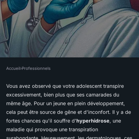
Accueil
›
Professionnels
PROFESSIONNELS
Comment les dermatologues
Vous avez observé que votre adolescent transpire
excessivement, bien plus que ses camarades du
traitent-ils l'hyperhidrose
même âge. Pour un jeune en plein développement,
sévère chez les adolescents?
cela peut être source de gêne et d'inconfort. Il y a de
fortes chances qu'il souffre d'
hyperhidrose
, une
Lisa
•
18 mai 2024
•
5 min de lecture
maladie qui provoque une transpiration
surabondante. Heureusement, les dermatologues, ces