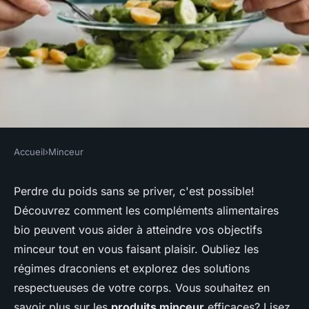
Accueil
›
Minceur
MINCEUR
Maigrir en se faisant plaisir
Perdre du poids sans se priver, c'est possible!
Découvrez comment les compléments alimentaires
avec des compléments bio
bio peuvent vous aider à atteindre vos objectifs
minceur tout en vous faisant plaisir. Oubliez les
Lisa
•
5 septembre 2024
•
5 min de lecture
régimes draconiens et explorez des solutions
respectueuses de votre corps. Vous souhaitez en
savoir plus sur les
produits minceur
efficaces? Lisez